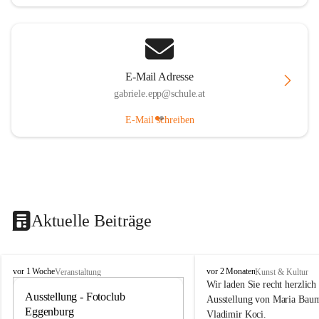
E-Mail Adresse
gabriele.epp@schule.at
E-Mail schreiben
Aktuelle Beiträge
G
G
vor 1 Woche
vor 2 Monaten
Veranstaltung
Kunst & Kultur
a
a
Wir laden Sie recht herzlich 
l
Ausstellung - Fotoclub 
l
20
Ausstellung von Maria Baum
e
e
Eggenburg
AU
Vladimir Koci.