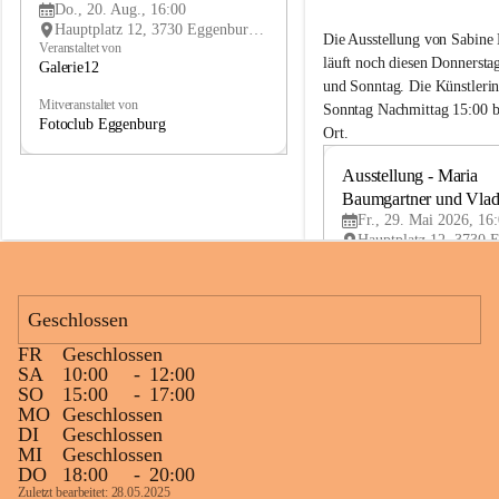
r
r
G
Do., 20. Aug., 16:00
i
i
Hauptplatz 12, 3730 Eggenburg, AUT
Die Ausstellung von Sabine
e
e
Veranstaltet von
läuft noch diesen Donnersta
2
2
Galerie12
1
1
und Sonntag. Die Künstlerin
Mitveranstaltet von
Sonntag Nachmittag 15:00 b
Fotoclub Eggenburg
Ort.
Ausstellung - Maria 
Baumgartner und Vlad
Fr., 29. Mai 2026, 16
Geschlossen
FR
Geschlossen
SA
10:00
-
12:00
SO
15:00
-
17:00
MO
Geschlossen
DI
Geschlossen
MI
Geschlossen
DO
18:00
-
20:00
Zuletzt bearbeitet: 28.05.2025