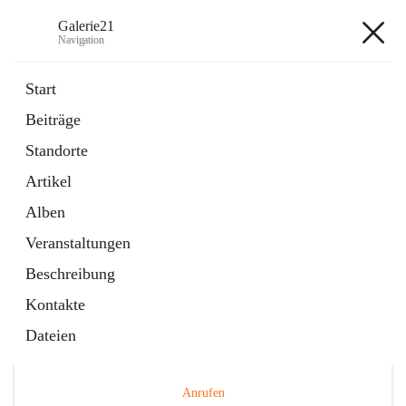
Galerie21
Navigation
Galerie21
Start
Beiträge
Standorte
Hauptadresse
Artikel
Hauptplatz 12, 3730 Eggenburg, AUT
Alben
Auf Karte ansehen
Veranstaltungen
Beschreibung
Kontakte
Dateien
Telefonnummer
+43 676 9409254
Anrufen