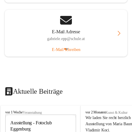
E-Mail Adresse
gabriele.epp@schule.at
E-Mail schreiben
Aktuelle Beiträge
G
G
vor 1 Woche
vor 2 Monaten
Veranstaltung
Kunst & Kultur
a
a
Wir laden Sie recht herzlich 
l
Ausstellung - Fotoclub 
l
20
Ausstellung von Maria Baum
e
e
Eggenburg
AU
Vladimir Koci.