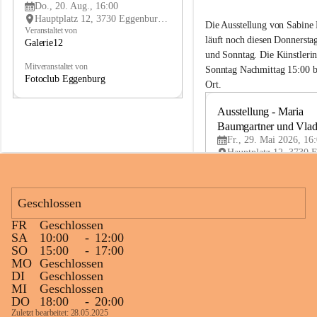
r
r
G
Do., 20. Aug., 16:00
i
i
Hauptplatz 12, 3730 Eggenburg, AUT
Die Ausstellung von Sabine
e
e
Veranstaltet von
läuft noch diesen Donnersta
2
2
Galerie12
1
1
und Sonntag. Die Künstlerin
Mitveranstaltet von
Sonntag Nachmittag 15:00 b
Fotoclub Eggenburg
Ort.
Ausstellung - Maria 
Baumgartner und Vlad
Fr., 29. Mai 2026, 16
Geschlossen
FR
Geschlossen
SA
10:00
-
12:00
SO
15:00
-
17:00
MO
Geschlossen
DI
Geschlossen
MI
Geschlossen
DO
18:00
-
20:00
Zuletzt bearbeitet: 28.05.2025