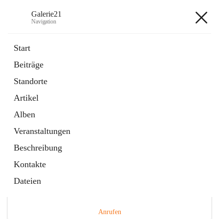
Galerie21
Navigation
Galerie21
Start
Beiträge
Standorte
Hauptadresse
Artikel
Hauptplatz 12, 3730 Eggenburg, AUT
Alben
Auf Karte ansehen
Veranstaltungen
Beschreibung
Kontakte
Dateien
Telefonnummer
+43 676 9409254
Anrufen