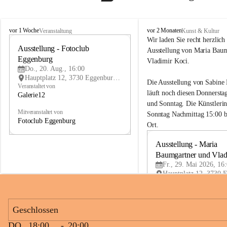
G
G
vor 1 Woche
vor 2 Monaten
Veranstaltung
Kunst & Kultur
a
a
Wir laden Sie recht herzlich 
l
Ausstellung - Fotoclub 
l
20
Ausstellung von Maria Baum
e
e
Eggenburg
AU
Vladimir Koci.
r
r
G
Do., 20. Aug., 16:00
i
i
Hauptplatz 12, 3730 Eggenburg, AUT
Die Ausstellung von Sabine
e
e
Veranstaltet von
läuft noch diesen Donnersta
2
2
Galerie12
1
1
und Sonntag. Die Künstlerin
Mitveranstaltet von
Sonntag Nachmittag 15:00 b
Fotoclub Eggenburg
Ort.
Ausstellung - Maria 
Baumgartner und Vlad
Fr., 29. Mai 2026, 16
Geschlossen
DO
18:00
-
20:00