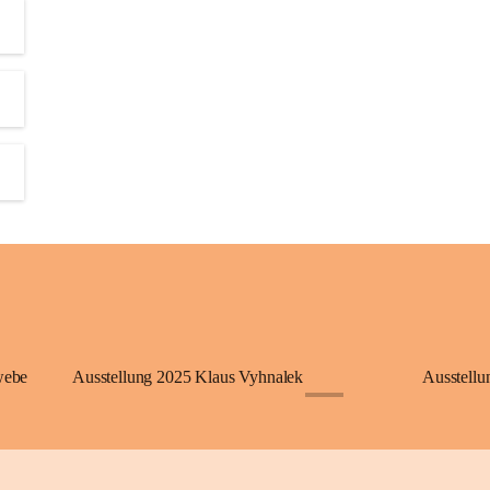
webe
Ausstellung 2025 Klaus Vyhnalek
Ausstellu
+1