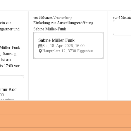
G
G
vor 3 Monaten
vor 4 Monat
Veranstaltung
a
a
ein zur 
Einladung zur Ausstellungseröffnung 
l
l
gartner und 
Sabine Müller-Funk
e
e
r
r
Sabine Müller-Funk
18
i
i
Sa., 18. Apr. 2026, 16:00
APR
 Müller-Funk 
e
e
Hauptplatz 12, 3730 Eggenburg, AUT
g, Samstag 
2
2
1
1
 ist am 
is 17:00 vor 
29
imir Koci
MAI
:00
Hauptplatz 12, 3730 Eggenburg, AUT