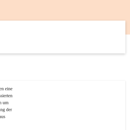
20
AUG
en eine 
sierten 
ch um 
ng der 
aus 