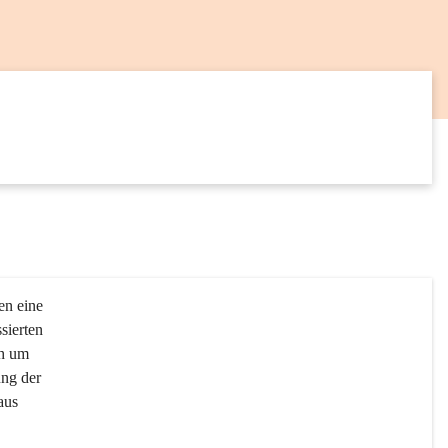
20
AUG
en eine 
sierten 
ch um 
ng der 
aus 