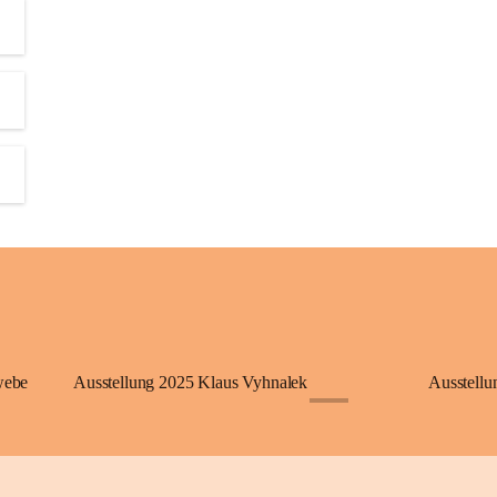
webe
Ausstellung 2025 Klaus Vyhnalek
Ausstellu
+1