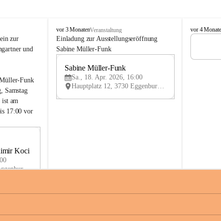
G
G
vor 3 Monaten
vor 4 Monat
Veranstaltung
a
a
ein zur 
Einladung zur Ausstellungseröffnung 
l
l
gartner und 
Sabine Müller-Funk
e
e
r
r
Sabine Müller-Funk
18
i
i
Sa., 18. Apr. 2026, 16:00
APR
 Müller-Funk 
e
e
Hauptplatz 12, 3730 Eggenburg, AUT
g, Samstag 
2
2
1
1
 ist am 
is 17:00 vor 
29
imir Koci
MAI
:00
Hauptplatz 12, 3730 Eggenburg, AUT