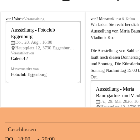
G
G
vor 1 Woche
vor 2 Monaten
Veranstaltung
Kunst & Kultur
a
a
Wir laden Sie recht herzlich 
l
Ausstellung - Fotoclub 
l
20
Ausstellung von Maria Baum
e
e
Eggenburg
AU
Vladimir Koci.
r
r
G
Do., 20. Aug., 16:00
i
i
Hauptplatz 12, 3730 Eggenburg, AUT
Die Ausstellung von Sabine
e
e
Veranstaltet von
läuft noch diesen Donnersta
2
2
Galerie12
1
1
und Sonntag. Die Künstlerin
Mitveranstaltet von
Sonntag Nachmittag 15:00 b
Fotoclub Eggenburg
Ort.
Ausstellung - Maria 
Baumgartner und Vlad
Fr., 29. Mai 2026, 16
Geschlossen
DO
18:00
-
20:00